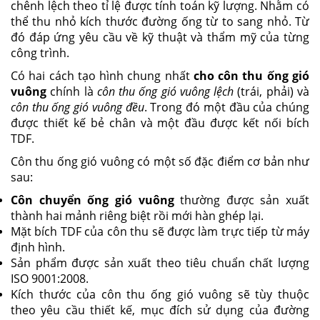
chênh lệch theo tỉ lệ được tính toán kỹ lượng. Nhằm có
thể thu nhỏ kích thước đường ống từ to sang nhỏ. Từ
đó đáp ứng yêu cầu về kỹ thuật và thẩm mỹ của từng
công trình.
Có hai cách tạo hình chung nhất
cho côn thu ống gió
vuông
chính là
côn thu ống gió vuông lệch
(trái, phải) và
côn thu ống gió vuông đều
. Trong đó một đầu của chúng
được thiết kế bẻ chân và một đầu được kết nối bích
TDF.
Côn thu ống gió vuông có một số đặc điểm cơ bản như
sau:
Côn chuyển ống gió vuông
thường được sản xuất
thành hai mảnh riêng biệt rồi mới hàn ghép lại.
Mặt bích TDF của côn thu sẽ được làm trực tiếp từ máy
định hình.
Sản phẩm được sản xuất theo tiêu chuẩn chất lượng
ISO 9001:2008.
Kích thước của côn thu ống gió vuông sẽ tùy thuộc
theo yêu cầu thiết kế, mục đích sử dụng của đường