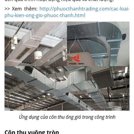
>> Xem thêm:
http://phuocthanhtrading.com/cac-loai-
phu-kien-ong-gio-phuoc-thanh.html
Ứng dụng của côn thu ống gió trong công trình
Côn thu vuông tròn