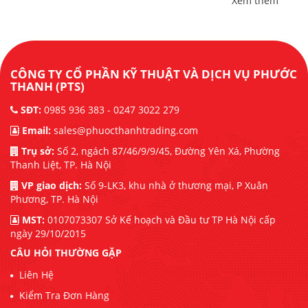
Xem thêm
CÔNG TY CỔ PHẦN KỸ THUẬT VÀ DỊCH VỤ PHƯỚC
THANH (PTS)
SĐT:
0985 936 383 - 0247 3022 279
Email:
sales@phuocthanhtrading.com
Trụ sở:
Số 2, ngách 87/46/9/9/45, Đường Yên Xá, Phường
Thanh Liệt, TP. Hà Nội
VP giao dịch:
Số 9-LK3, khu nhà ở thương mại, P Xuân
Phương, TP. Hà Nội
MST:
0107073307 Sở Kế hoạch và Đầu tư TP Hà Nội cấp
ngày 29/10/2015
CÂU HỎI THƯỜNG GẶP
Liên Hệ
Kiểm Tra Đơn Hàng