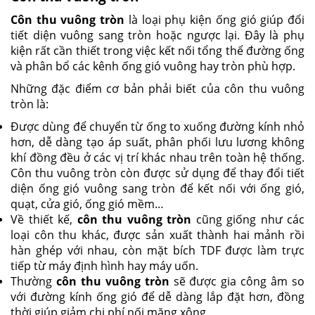
Côn thu vuông tròn
là loại phụ kiện ống gió giúp đổi
tiết diện vuông sang tròn hoặc ngược lại. Đây là phụ
kiện rất cần thiết trong việc kết nối tổng thể đường ống
và phân bổ các kênh ống gió vuông hay tròn phù hợp.
Những đặc điểm cơ bản phải biết của côn thu vuông
tròn là:
Được dùng để chuyển từ ống to xuống đường kính nhỏ
hơn, dễ dàng tạo áp suất, phân phối lưu lương không
khí đồng đều ở các vị trí khác nhau trên toàn hệ thống.
Côn thu vuông tròn còn được sử dụng để thay đổi tiết
diện ống gió vuông sang tròn để kết nối với ống gió,
quạt, cửa gió, ống gió mềm…
Về thiết kế,
côn thu vuông tròn
cũng giống như các
loại côn thu khác, được sản xuất thành hai mảnh rồi
hàn ghép với nhau, còn mặt bích TDF được làm trực
tiếp từ máy định hình hay máy uốn.
Thường
côn thu vuông tròn
sẽ được gia công âm so
với đường kính ống gió để dễ dàng lắp đặt hơn, đồng
thời giúp giảm chi phí nối măng xông.