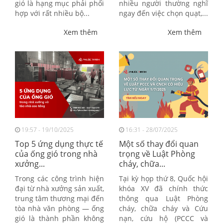
gió là hạng mục phải phối
nhiều người thường nghĩ
hợp với rất nhiều bộ...
ngay đến việc chọn quạt,...
Xem thêm
Xem thêm
19:57 - 19/10/2025
16:31 - 28/07/2025
Top 5 ứng dụng thực tế
Một số thay đổi quan
của ống gió trong nhà
trọng về Luật Phòng
xưởng...
cháy, chữa...
Trong các công trình hiện
Tại kỳ họp thứ 8, Quốc hội
đại từ nhà xưởng sản xuất,
khóa XV đã chính thức
trung tâm thương mại đến
thông qua Luật Phòng
tòa nhà văn phòng — ống
cháy, chữa cháy và Cứu
gió là thành phần không
nạn, cứu hộ (PCCC và