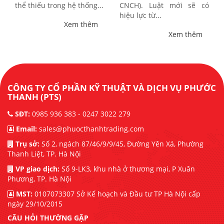
thể thiếu trong hệ thống...
CNCH). Luật mới sẽ có
hiệu lực từ...
Xem thêm
Xem thêm
CÔNG TY CỔ PHẦN KỸ THUẬT VÀ DỊCH VỤ PHƯỚC
THANH (PTS)
SĐT:
0985 936 383 - 0247 3022 279
Email:
sales@phuocthanhtrading.com
Trụ sở:
Số 2, ngách 87/46/9/9/45, Đường Yên Xá, Phường
Thanh Liệt, TP. Hà Nội
VP giao dịch:
Số 9-LK3, khu nhà ở thương mại, P Xuân
Phương, TP. Hà Nội
MST:
0107073307 Sở Kế hoạch và Đầu tư TP Hà Nội cấp
ngày 29/10/2015
CÂU HỎI THƯỜNG GẶP