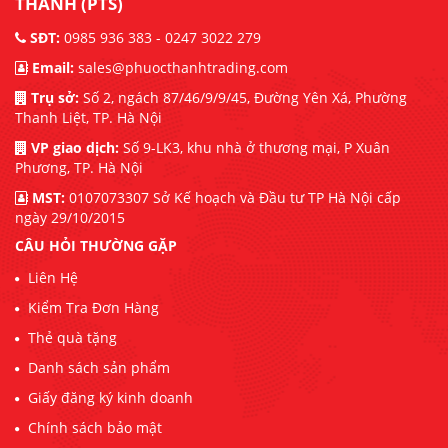
THANH (PTS)
SĐT:
0985 936 383 - 0247 3022 279
Email:
sales@phuocthanhtrading.com
Trụ sở:
Số 2, ngách 87/46/9/9/45, Đường Yên Xá, Phường
Thanh Liệt, TP. Hà Nội
VP giao dịch:
Số 9-LK3, khu nhà ở thương mại, P Xuân
Phương, TP. Hà Nội
MST:
0107073307 Sở Kế hoạch và Đầu tư TP Hà Nội cấp
ngày 29/10/2015
CÂU HỎI THƯỜNG GẶP
Liên Hệ
Kiểm Tra Đơn Hàng
Thẻ quà tặng
Danh sách sản phẩm
Giấy đăng ký kinh doanh
Chính sách bảo mật