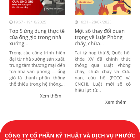
19:57 - 19/10/2025
16:31 - 28/07/2025
Top 5 ứng dụng thực tế
Một số thay đổi quan
của ống gió trong nhà
trọng về Luật Phòng
xưởng...
cháy, chữa...
Trong các công trình hiện
Tại kỳ họp thứ 8, Quốc hội
đại từ nhà xưởng sản xuất,
khóa XV đã chính thức
trung tâm thương mại đến
thông qua Luật Phòng
tòa nhà văn phòng — ống
cháy, chữa cháy và Cứu
gió là thành phần không
nạn, cứu hộ (PCCC và
thể thiếu trong hệ thống...
CNCH). Luật mới sẽ có
hiệu lực từ...
Xem thêm
Xem thêm
CÔNG TY CỔ PHẦN KỸ THUẬT VÀ DỊCH VỤ PHƯỚC